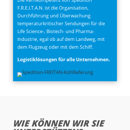
F.R.E.I.T.A.N. ist die Organisation,
Durchführung und Überwachung
temperaturkritischer Sendungen für die
Life Science-, Biotech- und Pharma-
Industrie, egal ob auf dem Landweg, mit
dem Flugzeug oder mit dem Schiff.
Logistiklösungen für alle Unternehmen.
WIE KÖNNEN WIR SIE