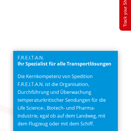
Track your Shipment
F.R.E.I.T.A.N.
Ihr Spezialist für alle Transportlösungen
Die Kernkompetenz von Spedition
F.R.E.I.T.A.N. ist die Organisation,
Durchführung und Überwachung
temperaturkritischer Sendungen für die
Life Science-, Biotech- und Pharma-
Industrie, egal ob auf dem Landweg, mit
dem Flugzeug oder mit dem Schiff.